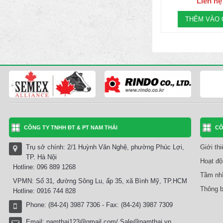
Liên hệ
THÊM VÀO 
CÔNG TY TNHH ĐT & PT NAM THÁI
CÔ
Trụ sở chính: 2/1 Huỳnh Văn Nghệ, phường Phúc Lợi,
Giới th
TP. Hà Nội
Hoạt độ
Hotline: 096 889 1268
Tầm nhì
VPMN: Số 31, đường Sông Lu, ấp 35, xã Bình Mỹ, TP.HCM
Thông b
Hotline: 0916 744 828
Phone: (84-24) 3987 7306 - Fax: (84-24) 3987 7309
Email:
namthai123@gmail.com/ Sale@namthai.vn