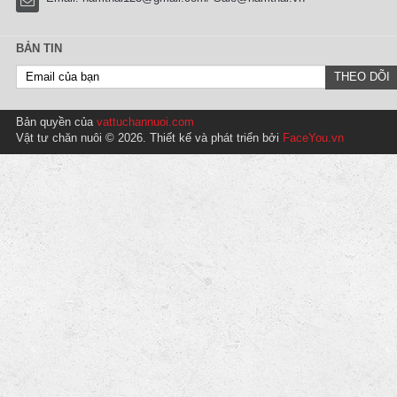
BẢN TIN
Bản quyền của
vattuchannuoi.com
Vật tư chăn nuôi © 2026. Thiết kế và phát triển bởi
FaceYou.vn