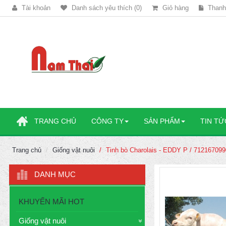
Tài khoản
Danh sách yêu thích (0)
Giỏ hàng
Thanh
TRANG CHỦ
CÔNG TY
SẢN PHẨM
TIN TỨ
Trang chủ
Giống vật nuôi
Tinh bò Charolais - EDDY P / 712167099
DANH MỤC
KHUYẾN MÃI HOT
Giống vật nuôi