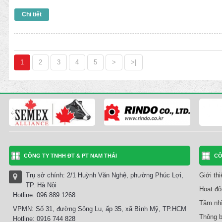
Chi tiết
1
2
3
4
5
>
>|
CÔNG TY TNHH ĐT & PT NAM THÁI
CÔ
Trụ sở chính: 2/1 Huỳnh Văn Nghệ, phường Phúc Lợi,
Giới th
TP. Hà Nội
Hoạt độ
Hotline: 096 889 1268
Tầm nhì
VPMN: Số 31, đường Sông Lu, ấp 35, xã Bình Mỹ, TP.HCM
Thông b
Hotline: 0916 744 828