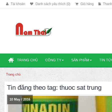
Tài khoản
Danh sách yêu thích (0)
Giỏ hàng
Thanh
TRANG CHỦ
CÔNG TY
SẢN PHẨM
TIN TỨ
Trang chủ
Tin đăng theo tag: thuoc sat trung
10
May
/
2016