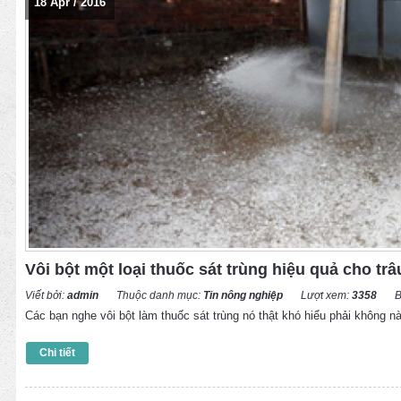
18
Apr
/
2016
Vôi bột một loại thuốc sát trùng hiệu quả cho trâ
Viết bởi:
admin
Thuộc danh mục:
Tin nông nghiệp
Lượt xem:
3358
B
Các bạn nghe vôi bột làm thuốc sát trùng nó thật khó hiểu phải không nào
Chi tiết