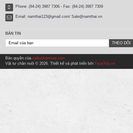
Phone: (84-24) 3987 7306 - Fax: (84-24) 3987 7309
Email:
namthai123@gmail.com/ Sale@namthai.vn
BẢN TIN
Bản quyền của
vattuchannuoi.com
Vật tư chăn nuôi © 2026. Thiết kế và phát triển bởi
FaceYou.vn